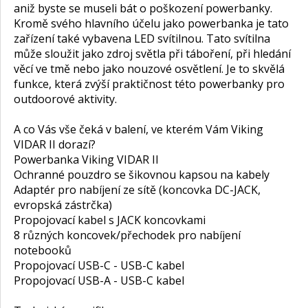
aniž byste se museli bát o poškození powerbanky.
Kromě svého hlavního účelu jako powerbanka je tato
zařízení také vybavena LED svítilnou. Tato svítilna
může sloužit jako zdroj světla při táboření, při hledání
věcí ve tmě nebo jako nouzové osvětlení. Je to skvělá
funkce, která zvýší praktičnost této powerbanky pro
outdoorové aktivity.
A co Vás vše čeká v balení, ve kterém Vám Viking
VIDAR II dorazí?
Powerbanka Viking VIDAR II
Ochranné pouzdro se šikovnou kapsou na kabely
Adaptér pro nabíjení ze sítě (koncovka DC-JACK,
evropská zástrčka)
Propojovací kabel s JACK koncovkami
8 různých koncovek/přechodek pro nabíjení
notebooků
Propojovací USB-C - USB-C kabel
Propojovací USB-A - USB-C kabel