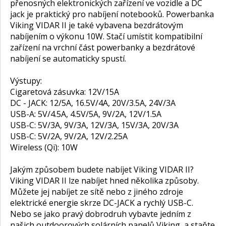
přenosných elektronických zařízení ve vozidle a DC
jack je praktický pro nabíjení notebooků. Powerbanka
Viking VIDAR II je také vybavena bezdrátovým
nabíjením o výkonu 10W. Stačí umístit kompatibilní
zařízení na vrchní část powerbanky a bezdrátové
nabíjení se automaticky spustí.
Výstupy:
Cigaretová zásuvka: 12V/15A
DC - JACK: 12/5A, 16.5V/4A, 20V/3.5A, 24V/3A
USB-A: 5V/4.5A, 4.5V/5A, 9V/2A, 12V/1.5A
USB-C: 5V/3A, 9V/3A, 12V/3A, 15V/3A, 20V/3A
USB-C: 5V/2A, 9V/2A, 12V/2.25A
Wireless (Qi): 10W
Jakým způsobem budete nabíjet Viking VIDAR II?
Viking VIDAR II lze nabíjet hned několika způsoby.
Můžete jej nabíjet ze sítě nebo z jiného zdroje
elektrické energie skrze DC-JACK a rychlý USB-C.
Nebo se jako pravý dobrodruh vybavte jedním z
našich outdoorových solárních panelů Viking, a staňte