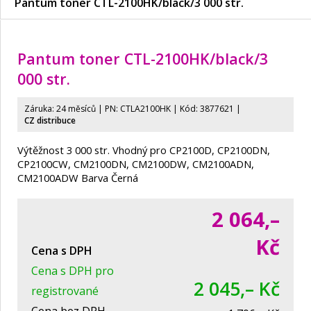
Pantum toner CTL-2100HK/
black/
3 000 str.
Pantum toner CTL-2100HK/
black/
3
000 str.
Záruka: 24 měsíců | PN:
CTLA2100HK
| Kód: 3877621
|
CZ distribuce
Výtěžnost 3 000 str. Vhodný pro CP2100D, CP2100DN,
CP2100CW, CM2100DN, CM2100DW, CM2100ADN,
CM2100ADW Barva Černá
2 064,–
Kč
Cena s DPH
Cena s DPH pro
2 045,– Kč
registrované