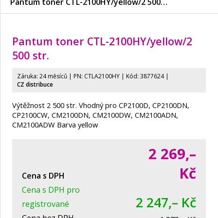
Pantum toner CTL-2100HY/
yellow/
2 500…
Pantum toner CTL-2100HY/
yellow/
2
500 str.
Záruka: 24 měsíců | PN:
CTLA2100HY
| Kód: 3877624
|
CZ distribuce
Výtěžnost 2 500 str. Vhodný pro CP2100D, CP2100DN,
CP2100CW, CM2100DN, CM2100DW, CM2100ADN,
CM2100ADW Barva yellow
2 269,–
Kč
Cena s DPH
Cena s DPH pro
2 247,– Kč
registrované