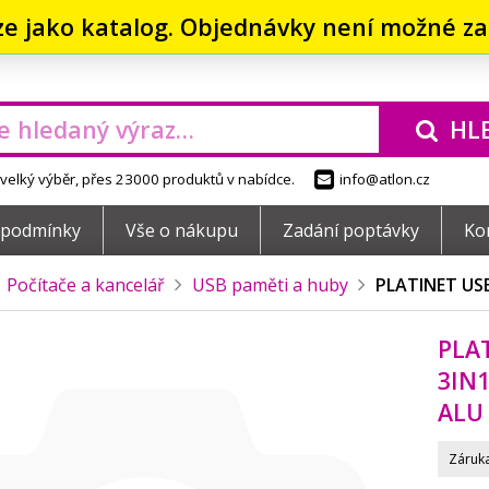
ze jako katalog. Objednávky není možné zad
HL
elký výběr, přes 23000 produktů v nabídce.
info@atlon.cz
 podmínky
Vše o nákupu
Zadání poptávky
Ko
Počítače a kancelář
USB paměti a huby
PLATINET USB
PLAT
3IN1
ALU
Záruka