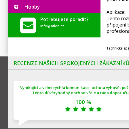
Hobby
Aplikace:
Tento roz
Potřebujete poradit?
připojení 
info@atlon.cz
profesioná
Technické sp
RECENZE NAŠICH SPOKOJENÝCH ZÁKAZNÍK
Vynikající a velmi rychlá komunikace, ochota vyhovět po
Tento důvěryhodný obchod vřele a ráda doporučuji
100 %