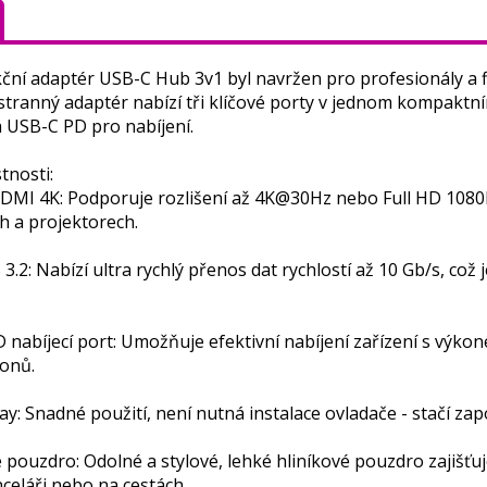
ční adaptér USB-C Hub 3v1 byl navržen pro profesionály a fi
tranný adaptér nabízí tři klíčové porty v jednom kompaktní
 USB-C PD pro nabíjení.
tnosti:
DMI 4K: Podporuje rozlišení až 4K@30Hz nebo Full HD 1080P@
h a projektorech.
 3.2: Nabízí ultra rychlý přenos dat rychlostí až 10 Gb/s, což
 nabíjecí port: Umožňuje efektivní nabíjení zařízení s výko
onů.
lay: Snadné použití, není nutná instalace ovladače - stačí zap
é pouzdro: Odolné a stylové, lehké hliníkové pouzdro zajišťu
nceláři nebo na cestách.