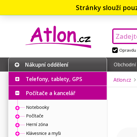
Stránky slouží pou
Opravdu v
Nákupní oddělení
Obchodní
Telefony, tablety, GPS
Atlon.cz
Počítače a kancelář
Notebooky
Počítače
Herní zóna
Klávesnice a myši