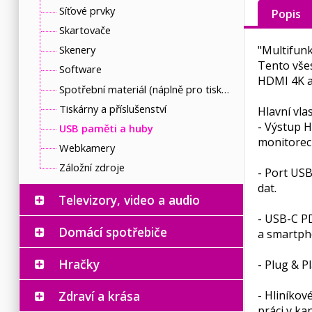
Síťové prvky
Popis
Skartovače
"Multifunk
Skenery
Tento všes
Software
HDMI 4K a
Spotřební materiál (náplně pro tiskárny a další)
Tiskárny a příslušenství
Hlavní vlas
- Výstup H
USB paměti a huby
monitorec
Webkamery
Záložní zdroje
- Port USB
dat.
Televizory, video a audio
- USB-C PD
Domácí spotřebiče
a smartph
Hračky
- Plug & P
- Hliníkov
Zdraví a krása
práci v ka