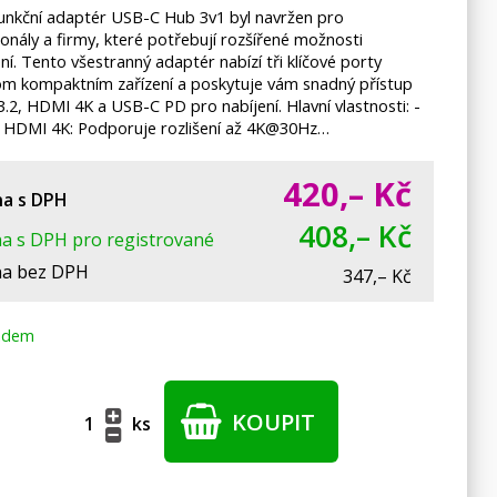
funkční adaptér USB-C Hub 3v1 byl navržen pro
onály a firmy, které potřebují rozšířené možnosti
ní. Tento všestranný adaptér nabízí tři klíčové porty
om kompaktním zařízení a poskytuje vám snadný přístup
.2, HDMI 4K a USB-C PD pro nabíjení. Hlavní vlastnosti: -
 HDMI 4K: Podporuje rozlišení až 4K@30Hz…
420,–
Kč
a s DPH
408,– Kč
a s DPH pro registrované
a bez DPH
347,– Kč
adem
KOUPIT
ks