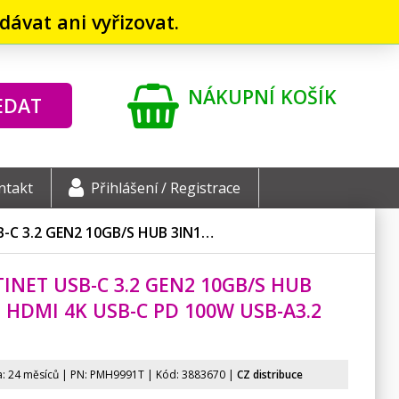
ávat ani vyřizovat.
NÁKUPNÍ KOŠÍK
EDAT
ntakt
Přihlášení / Registrace
-C 3.2 GEN2 10GB/
S HUB 3IN1…
INET USB-C 3.2 GEN2 10GB/
S HUB
 HDMI 4K USB-C PD 100W USB-A3.2
: 24 měsíců | PN:
PMH9991T
| Kód: 3883670 |
CZ distribuce