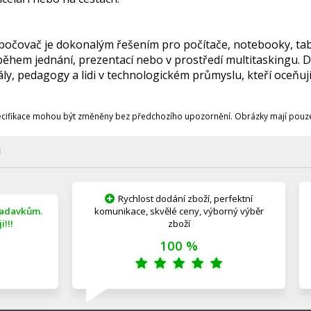
bočovač je dokonalým řešením pro počítače, notebooky, t
během jednání, prezentací nebo v prostředí multitaskingu. Dí
ly, pedagogy a lidi v technologickém průmyslu, kteří oceňují
ecifikace mohou být změněny bez předchozího upozornění. Obrázky mají pouze 
Ů
Rychlost dodání zboží, perfektní
žadavkům.
komunikace, skvělé ceny, výborný výběr
!!!
zboží
100 %