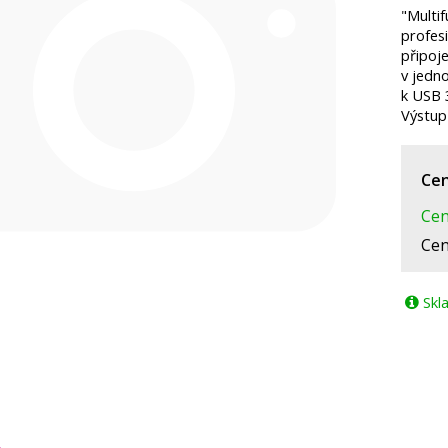
"Multi
profesi
připoje
v jedn
k USB 3
Výstup
Cen
Cen
Cen
Skl