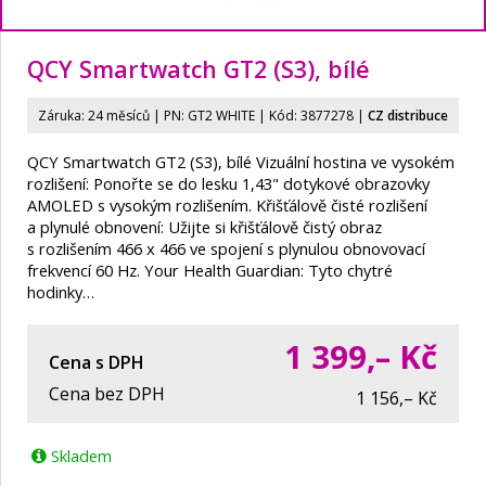
QCY Smartwatch GT2 (S3), bílé
Záruka: 24 měsíců | PN:
GT2 WHITE
| Kód: 3877278
|
CZ distribuce
QCY Smartwatch GT2 (S3), bílé Vizuální hostina ve vysokém
rozlišení: Ponořte se do lesku 1,43" dotykové obrazovky
AMOLED s vysokým rozlišením. Křišťálově čisté rozlišení
a plynulé obnovení: Užijte si křišťálově čistý obraz
s rozlišením 466 x 466 ve spojení s plynulou obnovovací
frekvencí 60 Hz. Your Health Guardian: Tyto chytré
hodinky…
1 399,–
Kč
Cena s DPH
Cena bez DPH
1 156,– Kč
Skladem