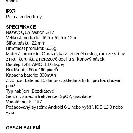
sportu.
IPX7
Potu a voděodolný
SPECIFIKACE
Název: QCY Watch GT2
Velikost produktu: 46,5 x 51,5 x 12 m
Šířka pásku: 22 mm
Hmotnost produktu: 60,6g
Materiál produktu: Obrazovka z tvrzeného skla, rám ze slitiny
zinku, korunka z nerezové oceli a silikonový pásek
Displej: 1,43" AMOLED displej
Rozlišení: 466 x 466 pixelů
Kapacita baterie: 300mAh
Životnost baterie: 15 dní pro základní a 8 dní pro každodenní
použití
Typ nabíjení: Bezdrátové
Senzor: srdeční frekvence, SpO2, gravitace
Vodotěsnost: IPX7
Požadovaný systém: Android 6.1 nebo vyšší, iOS 12.0 nebo
vyšší
OBSAH BALENÍ