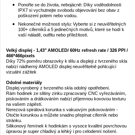
Ponořte se do života, nebojácně: Díky voděodolnosti
IPX7 si vychutnejte svobodu objevování bez obav z
poškození potem nebo vodou.
Nekonečné možnosti stylu: Vyberte si z neuvěřitelných
100+ ciferníků a 5 jedinečných motivů, které se hodí k
vaší náladě, outfitu nebo příležitosti.
Velký displej - 1,43" AMOLED/ 60Hz refresh rate / 326 PPI /
466*466pixels
Díky 72% poměru obrazovky k tělu a displeji z tvrzeného skla
nabízí nádherný AMOLED displej neuvěřitelně pohlcující
vizuální zážitek
Odolné materiály
Displej vyrobený z tvrzeného skla odolný opotřebení.
Rám hodinek ze slitiny zinku zpracovaný CNC vyřezáváním,
pískováním a drátkováním nabízí příjemnou kovovou texturu
na vašem zápěstí.
Nerezová spirálová korunka s vakuovým pokovováním -
Otočte korunkou a můžete snadno přepínat ciferník nebo
stránku.
Silikonový řemínek k hodinkám s vysoce kvalitní povrchovou
úpravou je super chladivý a lehký i pro celodenní nošení.