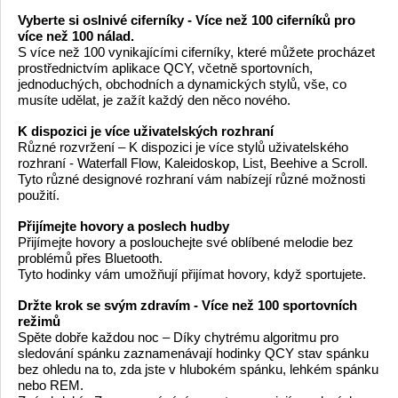
Vyberte si oslnivé ciferníky - Více než 100 ciferníků pro
více než 100 nálad.
S více než 100 vynikajícími ciferníky, které můžete procházet
prostřednictvím aplikace QCY, včetně sportovních,
jednoduchých, obchodních a dynamických stylů, vše, co
musíte udělat, je zažít každý den něco nového.
K dispozici je více uživatelských rozhraní
Různé rozvržení – K dispozici je více stylů uživatelského
rozhraní - Waterfall Flow, Kaleidoskop, List, Beehive a Scroll.
Tyto různé designové rozhraní vám nabízejí různé možnosti
použití.
Přijímejte hovory a poslech hudby
Přijímejte hovory a poslouchejte své oblíbené melodie bez
problémů přes Bluetooth.
Tyto hodinky vám umožňují přijímat hovory, když sportujete.
Držte krok se svým zdravím - Více než 100 sportovních
režimů
Spěte dobře každou noc – Díky chytrému algoritmu pro
sledování spánku zaznamenávají hodinky QCY stav spánku
bez ohledu na to, zda jste v hlubokém spánku, lehkém spánku
nebo REM.