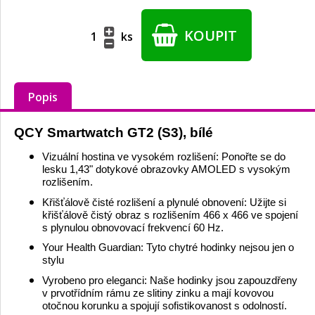
KOUPIT
ks
Popis
QCY Smartwatch GT2 (S3), bílé
Vizuální hostina ve vysokém rozlišení: Ponořte se do
lesku 1,43" dotykové obrazovky AMOLED s vysokým
rozlišením.
Křišťálově čisté rozlišení a plynulé obnovení: Užijte si
křišťálově čistý obraz s rozlišením 466 x 466 ve spojení
s plynulou obnovovací frekvencí 60 Hz.
Your Health Guardian: Tyto chytré hodinky nejsou jen o
stylu
Vyrobeno pro eleganci: Naše hodinky jsou zapouzdřeny
v prvotřídním rámu ze slitiny zinku a mají kovovou
otočnou korunku a spojují sofistikovanost s odolností.