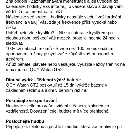
Zná období - Zaznamenávání menstruace a její uvedení do
kalendáře, hodinky vás informují o vašem stavu a dávají vám
vědět, že se menstruace blíží.
Následujte své srdce – hodinky neustále sledují vaši srdeční
frekvenci a varují vás, zda je frekvence příliš vysoká nebo
nízká.
Potřebujete více kyslíku? – Nízká saturace kyslíkem po
dlouhou dobu poškodí váš mozek, proto jej nechte 24 hodin
sledovat.
100+ cvičebních režimů - S více než 100 profesionálními
sportovními režimy je nyní vaše zápěstí vaším osobním
trenérem.
Ať už běháte, plavete nebo veslujete, využijte každý trénink na
maximum s QCY Watch GS2
Dlouhá výdrž - 15denní výdrž baterie
QCY Watch GT2 poskytují až 15 dní výdrže baterie v
základním režimu a 8 dní v denním režimu.
Pokračujte ve sportování
Nastavte si cíle pro vaše cvičení s časem, kaloriemi a
vzdáleností. Dosažení cíle, budete mít více přehledné.
Poslochejte hudbu
Připojte je k telefonu a pusťte si hudbu, která vás motivuje při