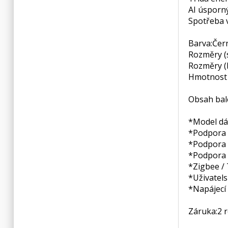
AI úsporný
Spotřeba v
Barva:
Čer
Rozměry (
Rozměry (
Hmotnost 
Obsah bale
*Model dá
*Podpora 
*Podpora p
*Podpora
*Zigbee /
*Uživatels
*Napájecí 
Záruka:
2 