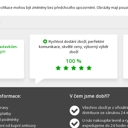
ecifikace mohou být změněny bez předchozího upozornění. Obrázky mají pouze 
Ů
Rychlost dodání zboží, perfektní
žadavkům.
komunikace, skvělé ceny, výborný výběr
!!!
zboží
100 %
informace:
V čem jsme dobří?
ravy
Všechno zboží je z oficiáln
distribuce se zárukou 24 
 platby
í podmínky
U nás nakoupíte levně a ry
ní od kupní smlouvy
expedujeme do 24 hodin 