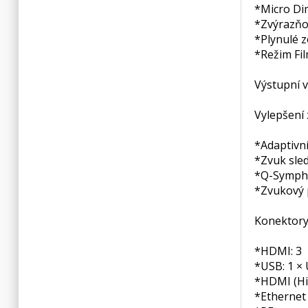
*Micro D
*Zvýrazňo
*Plynulé 
*Režim Fi
Výstupní 
Vylepšení 
*Adaptivn
*Zvuk sled
*Q-Symph
*Zvukový 
Konektory
*HDMI: 3
*USB: 1 ×
*HDMI (Hi
*Ethernet 