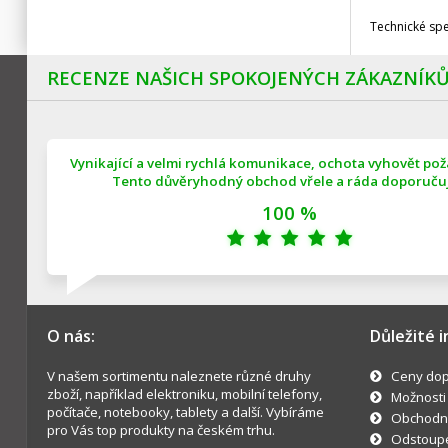
Technické sp
RECENZE NAŠICH SPOKOJENÝCH ZÁKAZNÍK
Vynikající a velmi rychlá komunikace, ochota vyhovět po
Tento důvěryhodný obchod vřele a ráda doporučuji
100 %
O nás:
Důležité 
V našem sortimentu naleznete různé druhy
Ceny dop
zboží, například elektroniku, mobilní telefony,
Možnosti
počítače, notebooky, tablety a další. Vybíráme
Obchodn
pro Vás top produkty na českém trhu.
Odstoupe