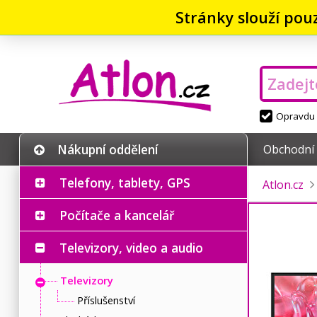
Stránky slouží pou
Opravdu v
Nákupní oddělení
Obchodní
Telefony, tablety, GPS
Atlon.cz
Počítače a kancelář
Televizory, video a audio
Televizory
Příslušenství