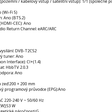
(pozemní / kabelový vstup / satelitní vstup): 1/1 (společné p
 (Wi-Fi 5)
: Ano (BT5.2)
(HDMI-CEC): Ano
io Return Channel: eARC/ARC
 vysílání: DVB-T2CS2
ý tuner: Ano
n Interface): CI+(1.4)
dat: HbbTV 2.0.3
odpora: Ano
 zeď:
200 × 200 mm
cký programový průvodce (EPG):
Ano
AC 220-240 V ~ 50/60 Hz
[W]:
53 W
getické náročnosti:
G