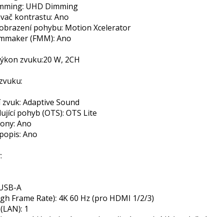
imming: UHD Dimming
vač kontrastu: Ano
zobrazení pohybu: Motion Xcelerator
lmmaker (FMM): Ano
výkon zvuku:
20 W, 2CH
zvuku:
í zvuk: Adaptive Sound
ující pohyb (OTS): OTS Lite
ony: Ano
popis: Ano
:
 USB-A
gh Frame Rate): 4K 60 Hz (pro HDMI 1/2/3)
(LAN): 1