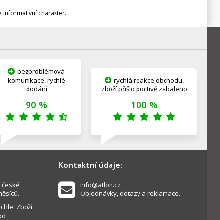
informativní charakter.
bezproblémová
komunikace, rychlé
rychlá reakce obchodu,
dodání
zboží přišlo poctivě zabaleno
90 %
100 %
Kontaktní údaje:
í české
info@atlon.cz
měsíců.
Objednávky, dotazy a reklamace.
chle. Zboží
od