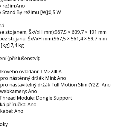
 režim:
Ano
 Stand By režimu [W]:
0,5 W
ná
se stojanem, ŠxVxH mm):
967,5 × 609,7 × 191 mm
bez stojanu, ŠxVxH mm):
967,5 × 561,4 × 59,7 mm
[kg]:
7,4 kg
ní (příslušenství):
lkového ovládání: TM2240A
pro nástěnný držák Mini: Ano
ro nastavitelný držák Full Motion Slim (Y22): Ano
 webkamery: Ano
 Thread Module: Dongle Support
ká příručka: Ano
kabel: Ano
roky