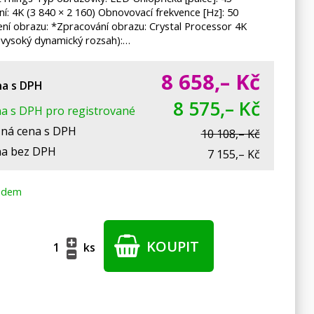
ní: 4K (3 840 × 2 160) Obnovovací frekvence [Hz]: 50
ení obrazu: *Zpracování obrazu: Crystal Processor 4K
vysoký dynamický rozsah):…
8 658,–
Kč
a s DPH
8 575,– Kč
a s DPH pro registrované
ná cena s DPH
10 108,– Kč
a bez DPH
7 155,– Kč
adem
KOUPIT
ks