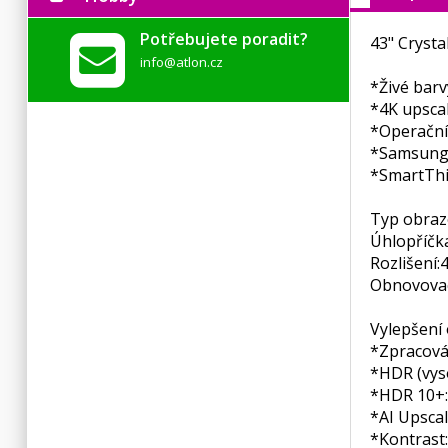
Potřebujete poradit?
43" Cryst
info@atlon.cz
*Živé barv
*4K upsca
*Operační
*Samsung 
*SmartTh
Typ obraz
Úhlopříčka
Rozlišení:
4
Obnovovac
Vylepšení
*Zpracová
*HDR (vys
*HDR 10+:
*AI Upscal
*Kontrast