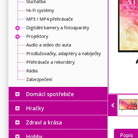
Sluchátka
Hi-Fi systémy
MP3 / MP4 přehrávače
Digitální kamery a fotoaparáty
Projektory
Audio a video do auta
Prodlužovačky, adaptéry a nabíječky
Přehrávače a rekordéry
Rádia
Zabezpečení
Domácí spotřebiče
Hračky
Zdraví a krása
Popis
Hobby