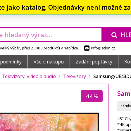
ze jako katalog. Objednávky není možné zad
HL
elký výběr, přes 23000 produktů v nabídce.
info@atlon.cz
 podmínky
Vše o nákupu
Zadání poptávky
Ko
Televizory, video a audio
Televizory
Samsung/
UE43DU
Sam
-14 %
Záruka
43" Cr
*4K up
*Smart