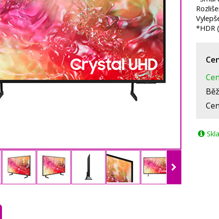
Rozliše
Vylepš
*HDR (
Cen
Cen
Běž
Cen
Skl