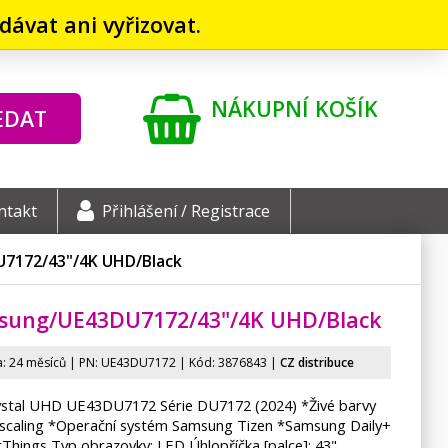
ávat ani vyřizovat.
NÁKUPNÍ KOŠÍK
EDAT
ntakt
Přihlášení / Registrace
7172/43"/
4K UHD/
Black
sung/
UE43DU7172/43"/
4K UHD/
Black
: 24 měsíců | PN:
UE43DU7172
| Kód: 3876843
|
CZ distribuce
ystal UHD UE43DU7172 Série DU7172 (2024) *Živé barvy
scaling *Operační systém Samsung Tizen *Samsung Daily+
Things Typ obrazovky: LED Úhlopříčka [palce]: 43"