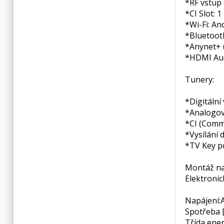
*RF vstup 
*CI Slot: 1
*Wi-Fi: Ano
*Bluetooth
*Anynet+ 
*HDMI Aud
Tunery:
*Digitální
*Analogov
*CI (Commo
*Vysílání 
*TV Key p
Montáž na
Elektroni
Napájení:
Spotřeba 
Třída ener