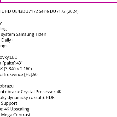
al UHD UE43DU7172 Série DU7172 (2024)
y
ling
 systém Samsung Tizen
Daily+
ings
ovky:
LED
 [palce]:
43"
K (3 840 × 2 160)
í frekvence [Hz]:
50
 obrazu:
ní obrazu: Crystal Processor 4K
oký dynamický rozsah): HDR
 Support
e: 4K Upscaling
: Mega Contrast