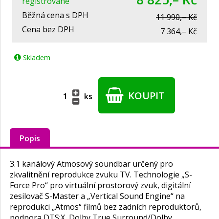
registrované
Běžná cena s DPH
11 990,– Kč
Cena bez DPH
7 364,– Kč
Skladem
KOUPIT
ks
Popis
3.1 kanálový Atmosový soundbar určený pro
zkvalitnění reprodukce zvuku TV. Technologie „S-
Force Pro“ pro virtuální prostorový zvuk, digitální
zesilovač S-Master a „Vertical Sound Engine“ na
reprodukci „Atmos“ filmů bez zadních reproduktorů,
podpora DTS:X, Dolby True Surround/Dolby