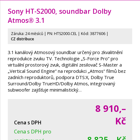
Sony HT-S2000, soundbar Dolby
Atmos® 3.1
Záruka: 24 měsíců | PN:
HTS2000.CEL
| Kód: 3877606
|
CZ distribuce
3.1 kanálový Atmosový soundbar určený pro zkvalitnění
reprodukce zvuku TV. Technologie „S-Force Pro“ pro
virtuální prostorový zvuk, digitální zesilovač S-Master a
„Vertical Sound Engine“ na reprodukci „Atmos“ filmů bez
zadních reproduktorů, podpora DTS:X, Dolby True
Surround/Dolby TrueHD/Dolby Atmos, integrovaný
subwoofer zajišťuje minimalistický…
8 910,–
Kč
Cena s DPH
Cena s DPH pro
8 825,– Kč