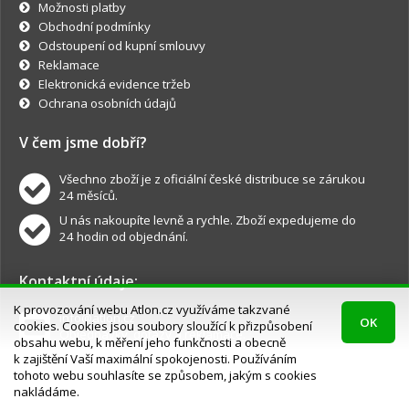
Možnosti platby
Obchodní podmínky
Odstoupení od kupní smlouvy
Reklamace
Elektronická evidence tržeb
Ochrana osobních údajů
V čem jsme dobří?
Všechno zboží je z oficiální české distribuce se zárukou
24 měsíců.
U nás nakoupíte levně a rychle. Zboží expedujeme do
24 hodin od objednání.
Kontaktní údaje:
K provozování webu Atlon.cz využíváme takzvané
info@atlon.cz
OK
cookies. Cookies jsou soubory sloužící k přizpůsobení
Objednávky, dotazy a reklamace.
obsahu webu, k měření jeho funkčnosti a obecně
k zajištění Vaší maximální spokojenosti. Používáním
tohoto webu souhlasíte se způsobem, jakým s cookies
nakládáme.
Atlon.cz © všechna práva vyhrazena.