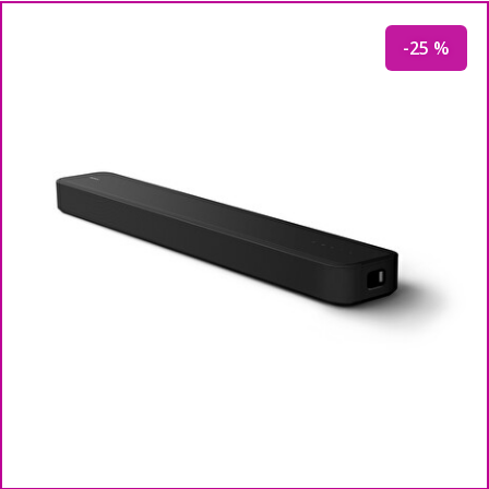
-25 %