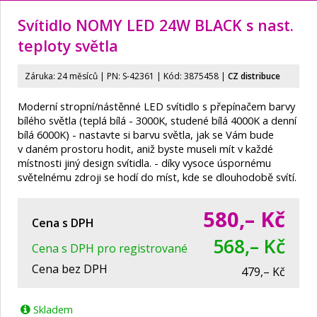
Svítidlo NOMY LED 24W BLACK s nast.
teploty světla
Záruka: 24 měsíců | PN:
S-42361
| Kód: 3875458
|
CZ distribuce
Moderní stropní/nástěnné LED svítidlo s přepínačem barvy
bílého světla (teplá bílá - 3000K, studené bílá 4000K a denní
bílá 6000K) - nastavte si barvu světla, jak se Vám bude
v daném prostoru hodit, aniž byste museli mít v každé
místnosti jiný design svítidla. - díky vysoce úspornému
světelnému zdroji se hodí do míst, kde se dlouhodobě svítí.
580,–
Kč
Cena s DPH
568,– Kč
Cena s DPH pro registrované
Cena bez DPH
479,– Kč
Skladem