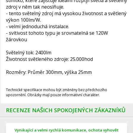
stínítko, které zajišťuje ideální rozptyl světla a světelný
zdroj v něm tak neoslňuje.
- tento světelný zdroj má vysokou životnost a světlený
výkon 100lm/W.
- velmi jednoduchá instalace.
- svítivost tohoto typu je srovnatelná se 120W
žárovkou
Světelný tok: 2400lm
Životnost světleného zdroje: 25.000hod
Rozměry: Průměr 300mm, výška 25mm
Technické specifikace mohou být změněny bez předchozího
upozornění. Obrázky mají pouze informativní charakter.
RECENZE NAŠICH SPOKOJENÝCH ZÁKAZNÍKŮ
Vynikající a velmi rychlá komunikace, ochota vyhovět