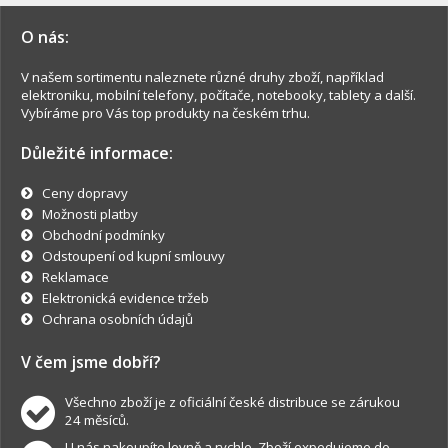
O nás:
V našem sortimentu naleznete různé druhy zboží, například
elektroniku, mobilní telefony, počítače, notebooky, tablety a další.
Vybíráme pro Vás top produkty na českém trhu.
Důležité informace:
Ceny dopravy
Možnosti platby
Obchodní podmínky
Odstoupení od kupní smlouvy
Reklamace
Elektronická evidence tržeb
Ochrana osobních údajů
V čem jsme dobří?
Všechno zboží je z oficiální české distribuce se zárukou
24 měsíců.
U nás nakoupíte levně a rychle. Zboží expedujeme do