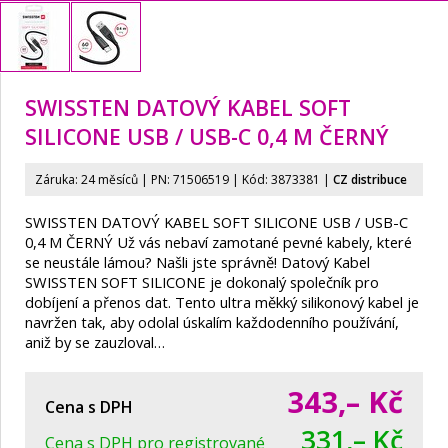
SWISSTEN DATOVÝ KABEL SOFT
SILICONE USB / USB-C 0,4 M ČERNÝ
Záruka: 24 měsíců | PN:
71506519
| Kód: 3873381
|
CZ distribuce
SWISSTEN DATOVÝ KABEL SOFT SILICONE USB / USB-C
0,4 M ČERNÝ Už vás nebaví zamotané pevné kabely, které
se neustále lámou? Našli jste správně! Datový Kabel
SWISSTEN SOFT SILICONE je dokonalý společník pro
dobíjení a přenos dat. Tento ultra měkký silikonový kabel je
navržen tak, aby odolal úskalím každodenního používání,
aniž by se zauzloval…
343,–
Kč
Cena s DPH
331,– Kč
Cena s DPH pro registrované