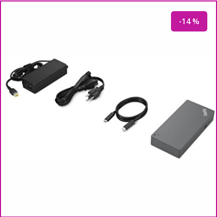
-14 %