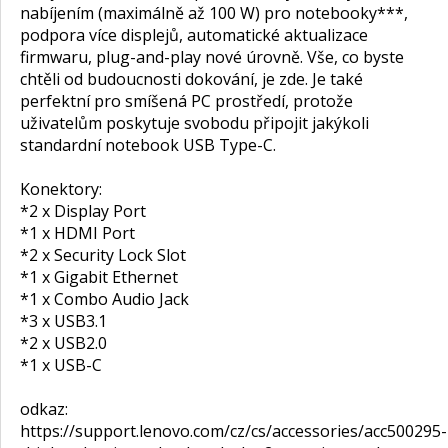
nabíjením (maximálně až 100 W) pro notebooky***,
podpora více displejů, automatické aktualizace
firmwaru, plug-and-play nové úrovně. Vše, co byste
chtěli od budoucnosti dokování, je zde. Je také
perfektní pro smíšená PC prostředí, protože
uživatelům poskytuje svobodu připojit jakýkoli
standardní notebook USB Type-C.
Konektory:
*2 x Display Port
*1 x HDMI Port
*2 x Security Lock Slot
*1 x Gigabit Ethernet
*1 x Combo Audio Jack
*3 x USB3.1
*2 x USB2.0
*1 x USB-C
odkaz:
https://support.lenovo.com/cz/cs/accessories/acc500295-