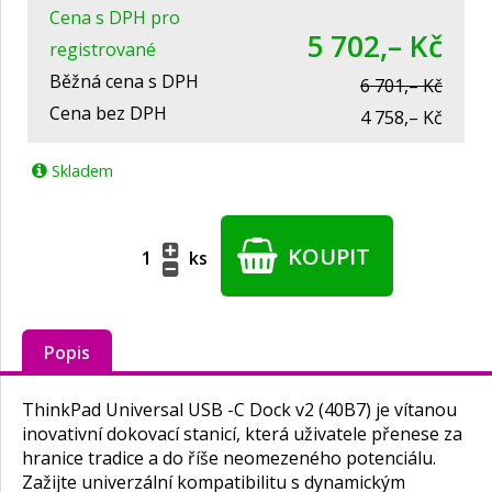
Cena s DPH pro
5 702,– Kč
registrované
Běžná cena s DPH
6 701,– Kč
Cena bez DPH
4 758,– Kč
Skladem
KOUPIT
ks
Popis
ThinkPad Universal USB -C Dock v2 (40B7) je vítanou
inovativní dokovací stanicí, která uživatele přenese za
hranice tradice a do říše neomezeného potenciálu.
Zažijte univerzální kompatibilitu s dynamickým