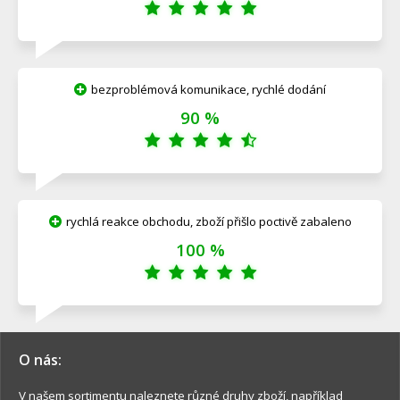
bezproblémová komunikace, rychlé dodání
90 %
rychlá reakce obchodu, zboží přišlo poctivě zabaleno
100 %
O nás:
V našem sortimentu naleznete různé druhy zboží, například