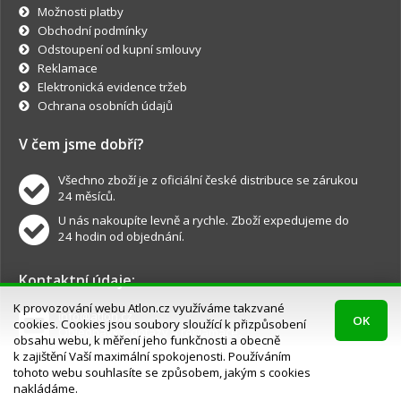
Možnosti platby
Obchodní podmínky
Odstoupení od kupní smlouvy
Reklamace
Elektronická evidence tržeb
Ochrana osobních údajů
V čem jsme dobří?
Všechno zboží je z oficiální české distribuce se zárukou
24 měsíců.
U nás nakoupíte levně a rychle. Zboží expedujeme do
24 hodin od objednání.
Kontaktní údaje:
K provozování webu Atlon.cz využíváme takzvané
info@atlon.cz
OK
cookies. Cookies jsou soubory sloužící k přizpůsobení
Objednávky, dotazy a reklamace.
obsahu webu, k měření jeho funkčnosti a obecně
k zajištění Vaší maximální spokojenosti. Používáním
tohoto webu souhlasíte se způsobem, jakým s cookies
nakládáme.
Atlon.cz © všechna práva vyhrazena.