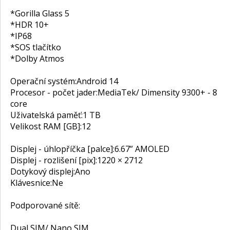
*Gorilla Glass 5
*HDR 10+
*IP68
*SOS tlačítko
*Dolby Atmos
Operační systém:
Android 14
Procesor - počet jader:
MediaTek/ Dimensity 9300+ - 8
core
Uživatelská paměť:
1 TB
Velikost RAM [GB]:
12
Displej - úhlopříčka [palce]:
6.67” AMOLED
Displej - rozlišení [pix]:
1220 × 2712
Dotykový displej:
Ano
Klávesnice:
Ne
Podporované sítě:
Dual SIM/ Nano SIM