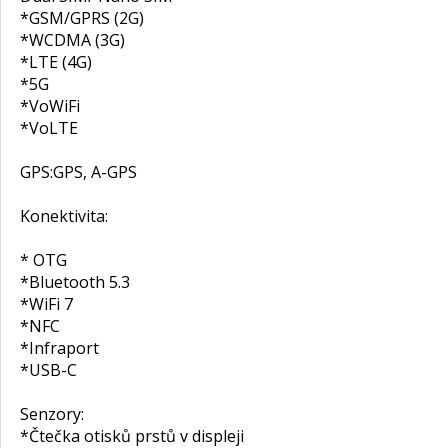
*GSM/GPRS (2G)
*WCDMA (3G)
*LTE (4G)
*5G
*VoWiFi
*VoLTE
GPS:
GPS, A-GPS
Konektivita:
* OTG
*Bluetooth 5.3
*WiFi 7
*NFC
*Infraport
*USB-C
Senzory:
*Čtečka otisků prstů v displeji