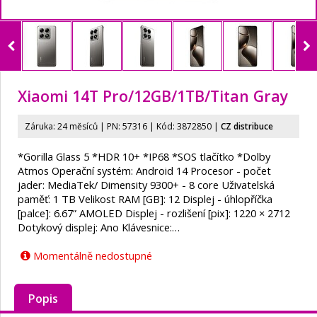
Xiaomi 14T Pro/
12GB/
1TB/
Titan Gray
Záruka: 24 měsíců | PN:
57316
| Kód: 3872850
|
CZ distribuce
*Gorilla Glass 5 *HDR 10+ *IP68 *SOS tlačítko *Dolby
Atmos Operační systém: Android 14 Procesor - počet
jader: MediaTek/ Dimensity 9300+ - 8 core Uživatelská
paměť: 1 TB Velikost RAM [GB]: 12 Displej - úhlopříčka
[palce]: 6.67” AMOLED Displej - rozlišení [pix]: 1220 × 2712
Dotykový displej: Ano Klávesnice:…
Momentálně nedostupné
Popis