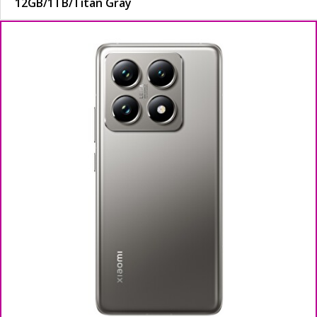
12GB/
1TB/
Titan Gray