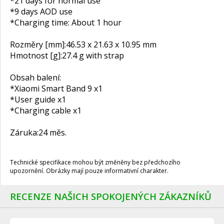
*21 days for normal use
*9 days AOD use
*Charging time: About 1 hour
Rozměry [mm]:
46.53 x 21.63 x 10.95 mm
Hmotnost [g]:
27.4 g with strap
Obsah balení:
*Xiaomi Smart Band 9 x1
*User guide x1
*Charging cable x1
Záruka:
24 měs.
Technické specifikace mohou být změněny bez předchozího
upozornění. Obrázky mají pouze informativní charakter.
RECENZE NAŠICH SPOKOJENÝCH ZÁKAZNÍKŮ