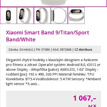
Xiaomi Smart Band 9/Titan/
Sport
Band/
White
Záruka: 24 měsíců | PN:
57086
| Kód: 3872868
|
CZ distribuce
Elegantní chytré hodinky s klasickým designem a funkcemi
pro fitness a zdraví. Operační systém: Android 8.0, iOS12 or
above Displej - úhlopříčka [palce]: AMOLED, 1.62” Displej -
rozlišení [pix]: 192 x 490, 326 PPI Materiál řemínku: TPU
Konektivita: BT5.4 Voděodolnost: 5 ATM Senzory: *Ambient
light sensor *3-axis…
1 067,–