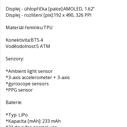
Displej - úhlopříčka [palce]:
AMOLED, 1.62”
Displej - rozlišení [pix]:
192 x 490, 326 PPI
Materiál řemínku:
TPU
Konektivita:
BT5.4
Voděodolnost:
5 ATM
Senzory:
*Ambient light sensor
*3-axis accelerometer + 3-axis
*gyroscope sensors
*PPG sensor
Baterie:
*Typ: LiPo
*Kapacita [mAh]: 233 mAh